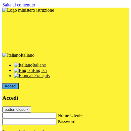
Salta al contenuto
Italiano
Italiano
English
Français
Accedi
Accedi
button close
×
Nome Utente
Password