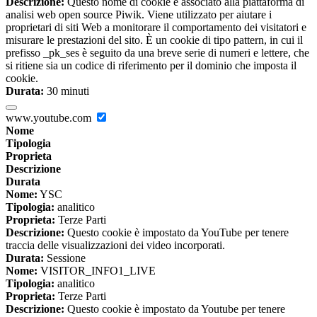
Descrizione:
Questo nome di cookie è associato alla piattaforma di
analisi web open source Piwik. Viene utilizzato per aiutare i
proprietari di siti Web a monitorare il comportamento dei visitatori e
misurare le prestazioni del sito. È un cookie di tipo pattern, in cui il
prefisso _pk_ses è seguito da una breve serie di numeri e lettere, che
si ritiene sia un codice di riferimento per il dominio che imposta il
cookie.
Durata:
30 minuti
www.youtube.com
Nome
Tipologia
Proprieta
Descrizione
Durata
Nome:
YSC
Tipologia:
analitico
Proprieta:
Terze Parti
Descrizione:
Questo cookie è impostato da YouTube per tenere
traccia delle visualizzazioni dei video incorporati.
Durata:
Sessione
Nome:
VISITOR_INFO1_LIVE
Tipologia:
analitico
Proprieta:
Terze Parti
Descrizione:
Questo cookie è impostato da Youtube per tenere