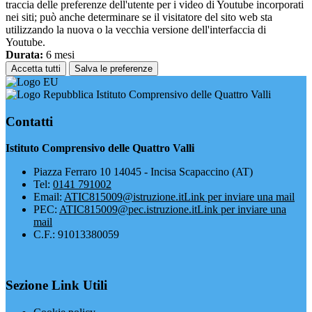
traccia delle preferenze dell'utente per i video di Youtube incorporati
nei siti; può anche determinare se il visitatore del sito web sta
utilizzando la nuova o la vecchia versione dell'interfaccia di
Youtube.
Durata:
6 mesi
Accetta tutti
Salva le preferenze
Istituto Comprensivo delle Quattro Valli
Contatti
Istituto Comprensivo delle Quattro Valli
Piazza Ferraro 10 14045 - Incisa Scapaccino (AT)
Tel:
0141 791002
Email:
ATIC815009@istruzione.it
Link per inviare una mail
PEC:
ATIC815009@pec.istruzione.it
Link per inviare una
mail
C.F.: 91013380059
Sezione Link Utili