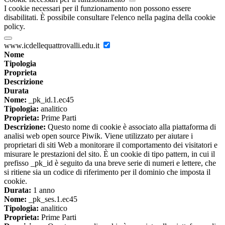
I cookie necessari per il funzionamento non possono essere
disabilitati. È possibile consultare l'elenco nella pagina della cookie
policy.
www.icdellequattrovalli.edu.it
Nome
Tipologia
Proprieta
Descrizione
Durata
Nome:
_pk_id.1.ec45
Tipologia:
analitico
Proprieta:
Prime Parti
Descrizione:
Questo nome di cookie è associato alla piattaforma di
analisi web open source Piwik. Viene utilizzato per aiutare i
proprietari di siti Web a monitorare il comportamento dei visitatori e
misurare le prestazioni del sito. È un cookie di tipo pattern, in cui il
prefisso _pk_id è seguito da una breve serie di numeri e lettere, che
si ritiene sia un codice di riferimento per il dominio che imposta il
cookie.
Durata:
1 anno
Nome:
_pk_ses.1.ec45
Tipologia:
analitico
Proprieta:
Prime Parti