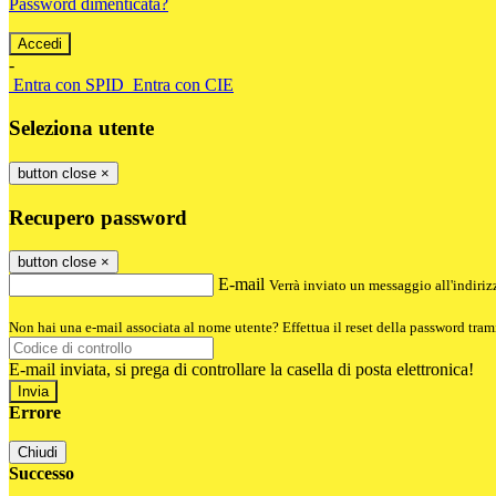
Password dimenticata?
-
Entra con SPID
Entra con CIE
Seleziona utente
button close
×
Recupero password
button close
×
E-mail
Verrà inviato un messaggio all'indirizz
Non hai una e-mail associata al nome utente? Effettua il reset della password tram
E-mail inviata, si prega di controllare la casella di posta elettronica!
Errore
Chiudi
Successo