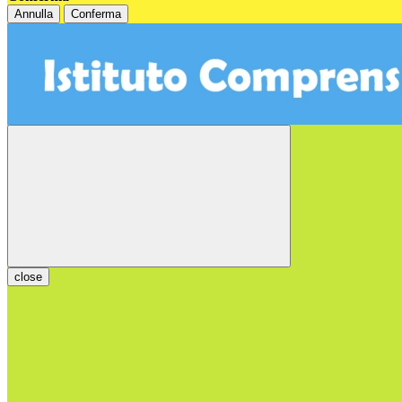
Annulla
Conferma
close