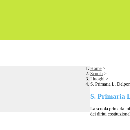
Home
>
Scuola
>
I luoghi
>
S. Primaria L. Delpo
S. Primaria 
La scuola primaria mi
dei diritti costituzional