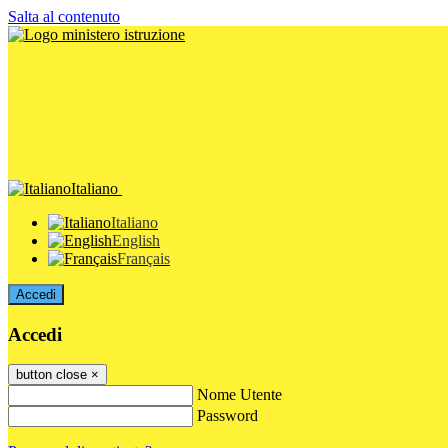
Salta al contenuto
Italiano
Italiano
English
Français
Accedi
Accedi
button close
×
Nome Utente
Password