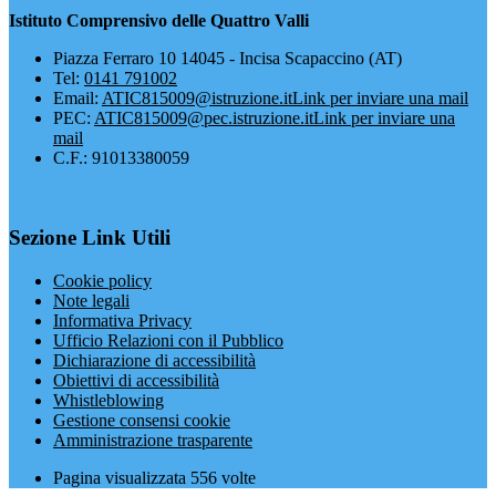
Istituto Comprensivo delle Quattro Valli
Piazza Ferraro 10 14045 - Incisa Scapaccino (AT)
Tel:
0141 791002
Email:
ATIC815009@istruzione.it
Link per inviare una mail
PEC:
ATIC815009@pec.istruzione.it
Link per inviare una
mail
C.F.: 91013380059
Sezione Link Utili
Cookie policy
Note legali
Informativa Privacy
Ufficio Relazioni con il Pubblico
Dichiarazione di accessibilità
Obiettivi di accessibilità
Whistleblowing
Gestione consensi cookie
Amministrazione trasparente
Pagina visualizzata
556
volte