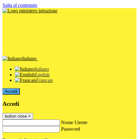
Salta al contenuto
Italiano
Italiano
English
Français
Accedi
Accedi
button close
×
Nome Utente
Password