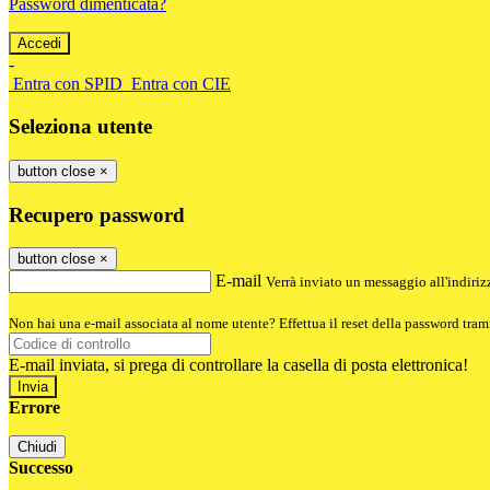
Password dimenticata?
-
Entra con SPID
Entra con CIE
Seleziona utente
button close
×
Recupero password
button close
×
E-mail
Verrà inviato un messaggio all'indirizz
Non hai una e-mail associata al nome utente? Effettua il reset della password tram
E-mail inviata, si prega di controllare la casella di posta elettronica!
Errore
Chiudi
Successo