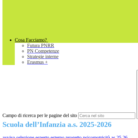
Cosa Facciamo?
Futura PNRR
PN Competenze
Strategie interne
Erasmus +
Campo di ricerca per le pagine del sito
Scuola dell’Infanzia a.s. 2025-2026
avviso selezione esperto esterno progetto psicomotricità as 25 26