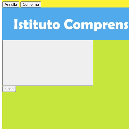
Annulla
Conferma
close