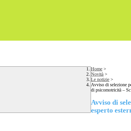
Home
>
Novità
>
Le notizie
>
Avviso di selezione pe
di psicomotricità – S
Avviso di sel
esperto ester