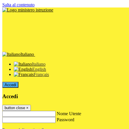
Salta al contenuto
Italiano
Italiano
English
Français
Accedi
Accedi
button close
×
Nome Utente
Password