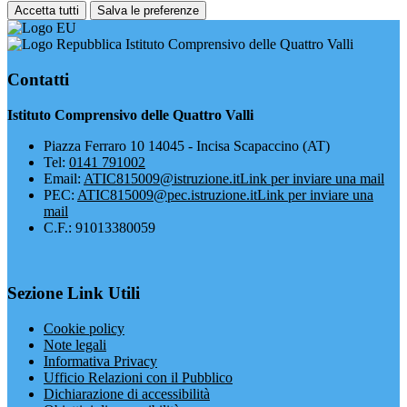
Accetta tutti
Salva le preferenze
Istituto Comprensivo delle Quattro Valli
Contatti
Istituto Comprensivo delle Quattro Valli
Piazza Ferraro 10 14045 - Incisa Scapaccino (AT)
Tel:
0141 791002
Email:
ATIC815009@istruzione.it
Link per inviare una mail
PEC:
ATIC815009@pec.istruzione.it
Link per inviare una
mail
C.F.: 91013380059
Sezione Link Utili
Cookie policy
Note legali
Informativa Privacy
Ufficio Relazioni con il Pubblico
Dichiarazione di accessibilità