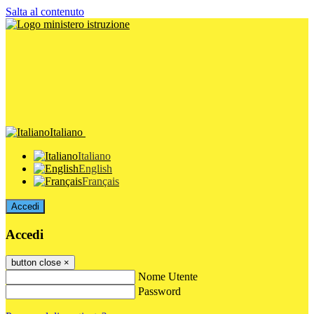
Salta al contenuto
Italiano
Italiano
English
Français
Accedi
Accedi
button close
×
Nome Utente
Password