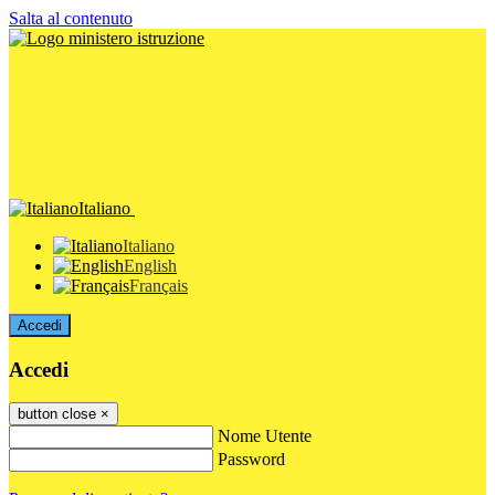
Salta al contenuto
Italiano
Italiano
English
Français
Accedi
Accedi
button close
×
Nome Utente
Password