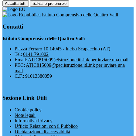
Accetta tutti
Salva le preferenze
Istituto Comprensivo delle Quattro Valli
Contatti
Istituto Comprensivo delle Quattro Valli
Piazza Ferraro 10 14045 - Incisa Scapaccino (AT)
Tel:
0141 791002
Email:
ATIC815009@istruzione.it
Link per inviare una mail
PEC:
ATIC815009@pec.istruzione.it
Link per inviare una
mail
C.F.: 91013380059
Sezione Link Utili
Cookie policy
Note legali
Informativa Privacy
Ufficio Relazioni con il Pubblico
Dichiarazione di accessibilità