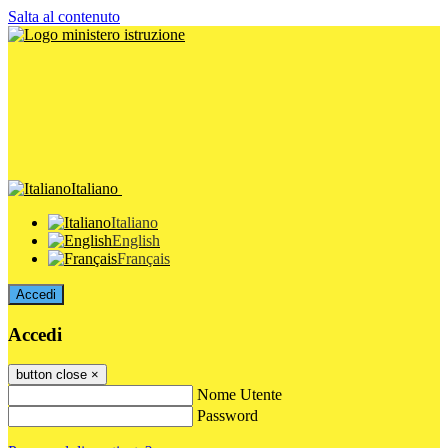
Salta al contenuto
Italiano
Italiano
English
Français
Accedi
Accedi
button close
×
Nome Utente
Password