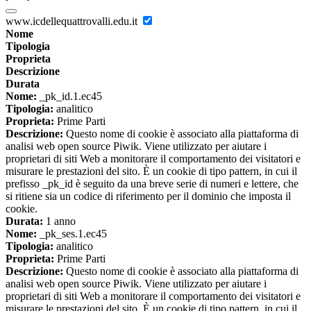
www.icdellequattrovalli.edu.it
Nome
Tipologia
Proprieta
Descrizione
Durata
Nome:
_pk_id.1.ec45
Tipologia:
analitico
Proprieta:
Prime Parti
Descrizione:
Questo nome di cookie è associato alla piattaforma di
analisi web open source Piwik. Viene utilizzato per aiutare i
proprietari di siti Web a monitorare il comportamento dei visitatori e
misurare le prestazioni del sito. È un cookie di tipo pattern, in cui il
prefisso _pk_id è seguito da una breve serie di numeri e lettere, che
si ritiene sia un codice di riferimento per il dominio che imposta il
cookie.
Durata:
1 anno
Nome:
_pk_ses.1.ec45
Tipologia:
analitico
Proprieta:
Prime Parti
Descrizione:
Questo nome di cookie è associato alla piattaforma di
analisi web open source Piwik. Viene utilizzato per aiutare i
proprietari di siti Web a monitorare il comportamento dei visitatori e
misurare le prestazioni del sito. È un cookie di tipo pattern, in cui il