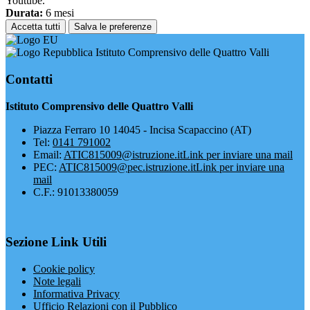
Youtube.
Durata:
6 mesi
Accetta tutti
Salva le preferenze
Istituto Comprensivo delle Quattro Valli
Contatti
Istituto Comprensivo delle Quattro Valli
Piazza Ferraro 10 14045 - Incisa Scapaccino (AT)
Tel:
0141 791002
Email:
ATIC815009@istruzione.it
Link per inviare una mail
PEC:
ATIC815009@pec.istruzione.it
Link per inviare una
mail
C.F.: 91013380059
Sezione Link Utili
Cookie policy
Note legali
Informativa Privacy
Ufficio Relazioni con il Pubblico