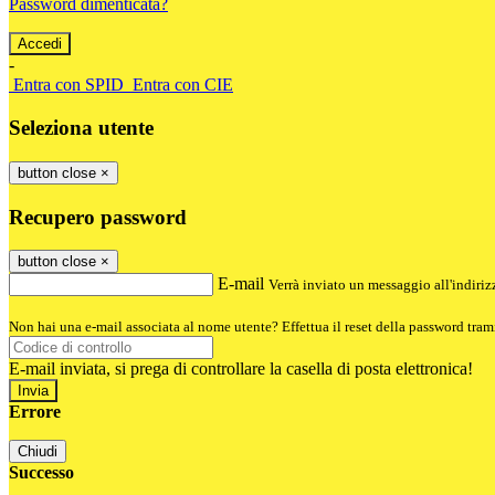
Password dimenticata?
-
Entra con SPID
Entra con CIE
Seleziona utente
button close
×
Recupero password
button close
×
E-mail
Verrà inviato un messaggio all'indirizz
Non hai una e-mail associata al nome utente? Effettua il reset della password tram
E-mail inviata, si prega di controllare la casella di posta elettronica!
Errore
Chiudi
Successo