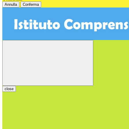
Annulla
Conferma
close