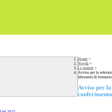
Home
>
Novità
>
Le notizie
>
Avviso per la selezion
laboratori di formaz
Avviso per la
conferimento 
DM 66-2023