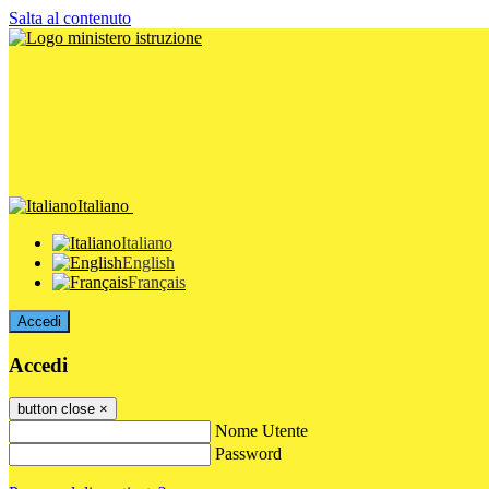
Salta al contenuto
Italiano
Italiano
English
Français
Accedi
Accedi
button close
×
Nome Utente
Password