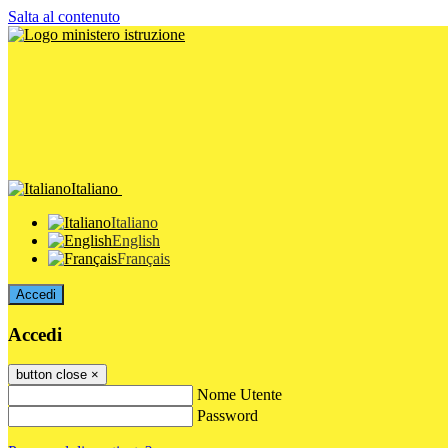
Salta al contenuto
Italiano
Italiano
English
Français
Accedi
Accedi
button close
×
Nome Utente
Password