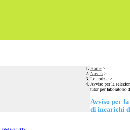
Home
>
Novità
>
Le notizie
>
Avviso per la selezion
tutor per laboratorio
Avviso per la
di incarichi 
 3d DM 66-2023