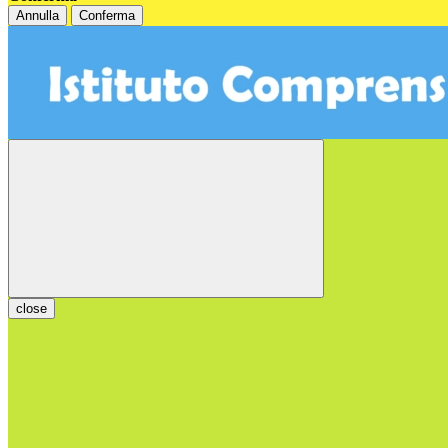
Annulla
Conferma
close