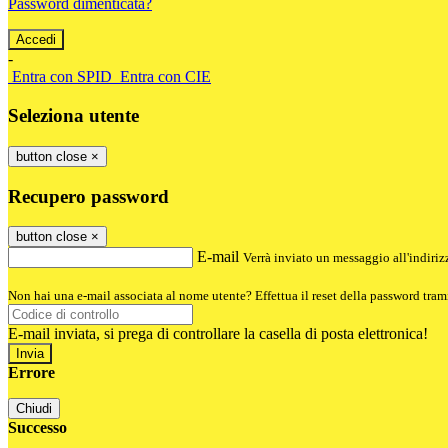
Password dimenticata?
-
Entra con SPID
Entra con CIE
Seleziona utente
button close
×
Recupero password
button close
×
E-mail
Verrà inviato un messaggio all'indirizz
Non hai una e-mail associata al nome utente? Effettua il reset della password tram
E-mail inviata, si prega di controllare la casella di posta elettronica!
Errore
Chiudi
Successo