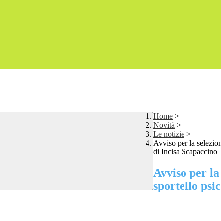
Home
>
Novità
>
Le notizie
>
Avviso per la selezion
di Incisa Scapaccino
Avviso per la
sportello psic