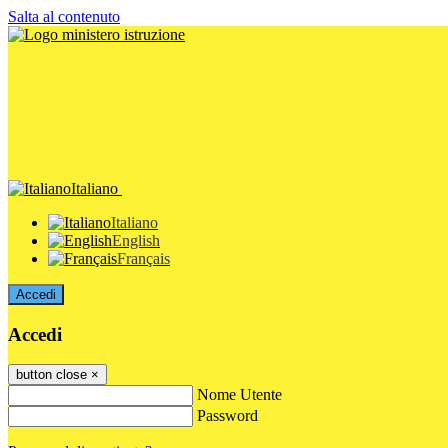
Salta al contenuto
Italiano
Italiano
English
Français
Accedi
Accedi
button close
×
Nome Utente
Password