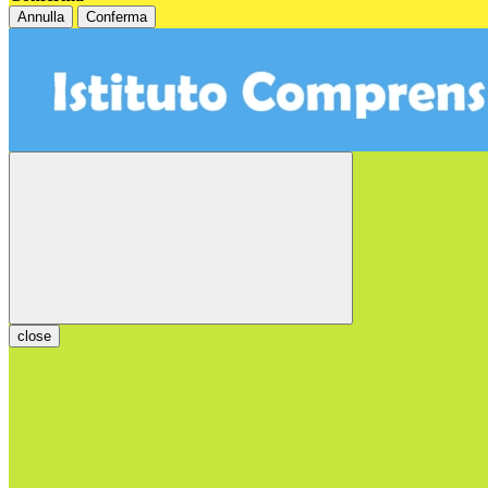
Annulla
Conferma
close