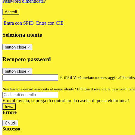
Password dimenticata?
-
Entra con SPID
Entra con CIE
Seleziona utente
button close
×
Recupero password
button close
×
E-mail
Verrà inviato un messaggio all'indirizz
Non hai una e-mail associata al nome utente? Effettua il reset della password tram
E-mail inviata, si prega di controllare la casella di posta elettronica!
Errore
Chiudi
Successo