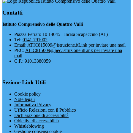
Istituto Comprensivo delle Quattro Valli
Contatti
Istituto Comprensivo delle Quattro Valli
Piazza Ferraro 10 14045 - Incisa Scapaccino (AT)
Tel:
0141 791002
Email:
ATIC815009@istruzione.it
Link per inviare una mail
PEC:
ATIC815009@pec.istruzione.it
Link per inviare una
mail
C.F.: 91013380059
Sezione Link Utili
Cookie policy
Note legali
Informativa Privacy
Ufficio Relazioni con il Pubblico
Dichiarazione di accessibilità
Obiettivi di accessibilità
Whistleblowing
Gestione consensi cookie