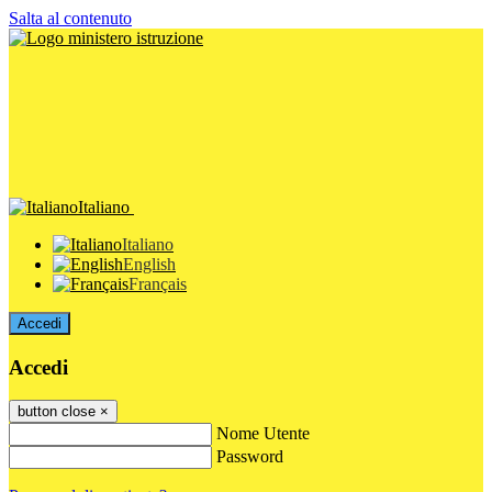
Salta al contenuto
Italiano
Italiano
English
Français
Accedi
Accedi
button close
×
Nome Utente
Password