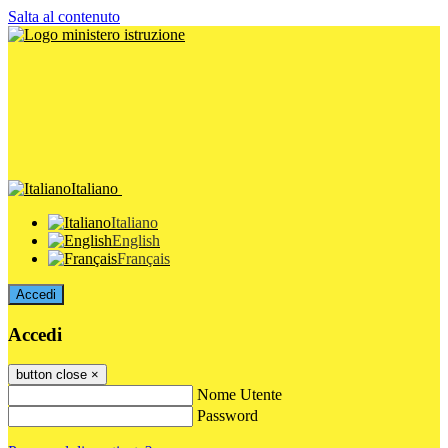
Salta al contenuto
Italiano
Italiano
English
Français
Accedi
Accedi
button close
×
Nome Utente
Password