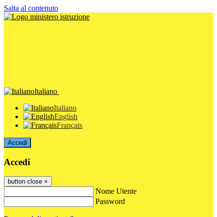
Salta al contenuto
Italiano
Italiano
English
Français
Accedi
Accedi
button close
×
Nome Utente
Password