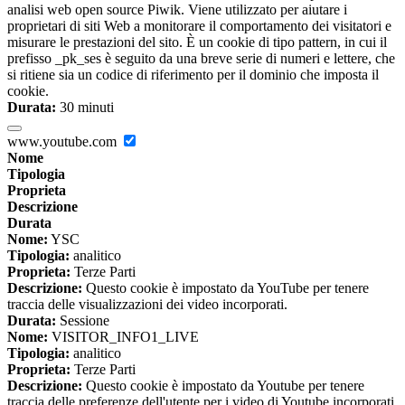
analisi web open source Piwik. Viene utilizzato per aiutare i
proprietari di siti Web a monitorare il comportamento dei visitatori e
misurare le prestazioni del sito. È un cookie di tipo pattern, in cui il
prefisso _pk_ses è seguito da una breve serie di numeri e lettere, che
si ritiene sia un codice di riferimento per il dominio che imposta il
cookie.
Durata:
30 minuti
www.youtube.com
Nome
Tipologia
Proprieta
Descrizione
Durata
Nome:
YSC
Tipologia:
analitico
Proprieta:
Terze Parti
Descrizione:
Questo cookie è impostato da YouTube per tenere
traccia delle visualizzazioni dei video incorporati.
Durata:
Sessione
Nome:
VISITOR_INFO1_LIVE
Tipologia:
analitico
Proprieta:
Terze Parti
Descrizione:
Questo cookie è impostato da Youtube per tenere
traccia delle preferenze dell'utente per i video di Youtube incorporati