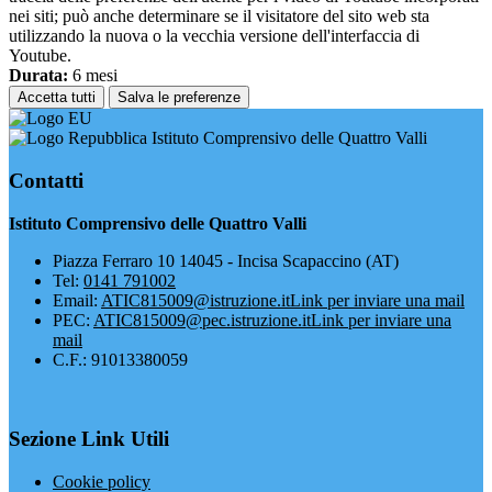
nei siti; può anche determinare se il visitatore del sito web sta
utilizzando la nuova o la vecchia versione dell'interfaccia di
Youtube.
Durata:
6 mesi
Accetta tutti
Salva le preferenze
Istituto Comprensivo delle Quattro Valli
Contatti
Istituto Comprensivo delle Quattro Valli
Piazza Ferraro 10 14045 - Incisa Scapaccino (AT)
Tel:
0141 791002
Email:
ATIC815009@istruzione.it
Link per inviare una mail
PEC:
ATIC815009@pec.istruzione.it
Link per inviare una
mail
C.F.: 91013380059
Sezione Link Utili
Cookie policy