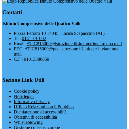
Istituto Comprensivo delle Quattro Valli
Contatti
Istituto Comprensivo delle Quattro Valli
Piazza Ferraro 10 14045 - Incisa Scapaccino (AT)
Tel:
0141 791002
Email:
ATIC815009@istruzione.it
Link per inviare una mail
PEC:
ATIC815009@pec.istruzione.it
Link per inviare una
mail
C.F.: 91013380059
Sezione Link Utili
Cookie policy
Note legali
Informativa Privacy
Ufficio Relazioni con il Pubblico
Dichiarazione di accessibilità
Obiettivi di accessibilità
Whistleblowing
Gestione consensi cookie