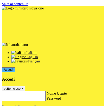
Salta al contenuto
Italiano
Italiano
English
Français
Accedi
Accedi
button close
×
Nome Utente
Password