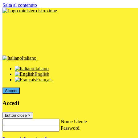
Salta al contenuto
Italiano
Italiano
English
Français
Accedi
Accedi
button close
×
Nome Utente
Password