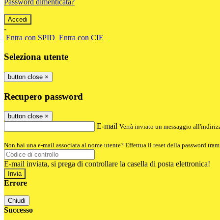
Password dimenticata?
-
Entra con SPID
Entra con CIE
Seleziona utente
button close
×
Recupero password
button close
×
E-mail
Verrà inviato un messaggio all'indirizz
Non hai una e-mail associata al nome utente? Effettua il reset della password tram
E-mail inviata, si prega di controllare la casella di posta elettronica!
Errore
Chiudi
Successo