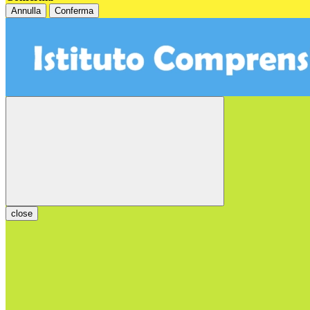
Annulla
Conferma
close