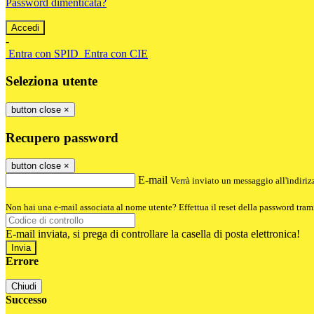
Password dimenticata?
-
Entra con SPID
Entra con CIE
Seleziona utente
button close
×
Recupero password
button close
×
E-mail
Verrà inviato un messaggio all'indirizz
Non hai una e-mail associata al nome utente? Effettua il reset della password tram
E-mail inviata, si prega di controllare la casella di posta elettronica!
Errore
Chiudi
Successo