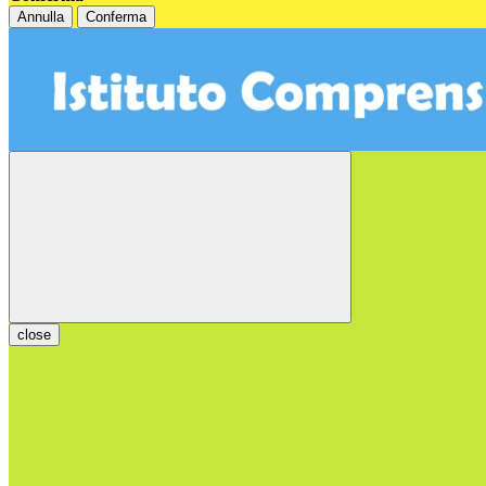
Annulla
Conferma
close