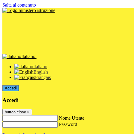
Salta al contenuto
Italiano
Italiano
English
Français
Accedi
Accedi
button close
×
Nome Utente
Password