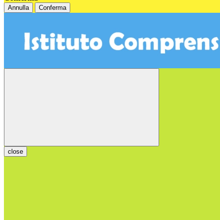
Annulla
Conferma
close