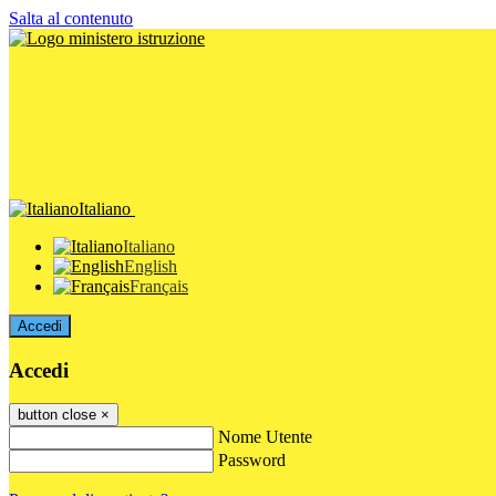
Salta al contenuto
Italiano
Italiano
English
Français
Accedi
Accedi
button close
×
Nome Utente
Password