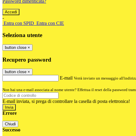
Password dimenticata?
-
Entra con SPID
Entra con CIE
Seleziona utente
button close
×
Recupero password
button close
×
E-mail
Verrà inviato un messaggio all'indirizz
Non hai una e-mail associata al nome utente? Effettua il reset della password tram
E-mail inviata, si prega di controllare la casella di posta elettronica!
Errore
Chiudi
Successo