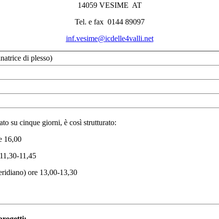
14059 VESIME AT
Tel. e fax 0144 89097
inf.vesime@icdelle4valli.net
trice di plesso)
ato su cinque giorni, è così strutturato:
le 16,00
 11,30-11,45
eridiano) ore 13,00-13,30
progetti: