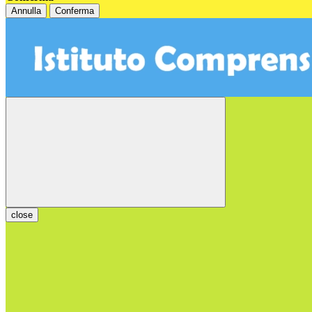
Annulla
Conferma
close