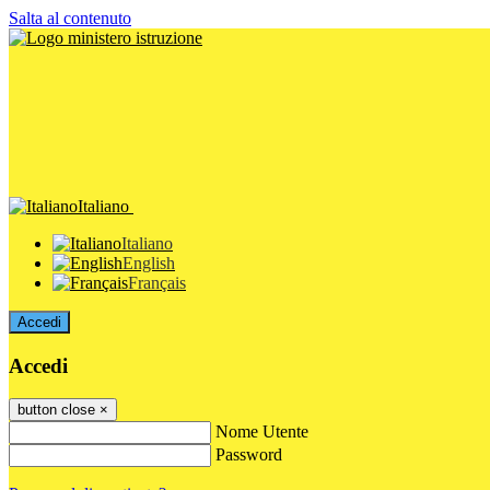
Salta al contenuto
Italiano
Italiano
English
Français
Accedi
Accedi
button close
×
Nome Utente
Password