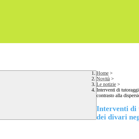
Home
>
Novità
>
Le notizie
>
Interventi di tutoragg
contrasto alla disper
Interventi di
dei divari ne