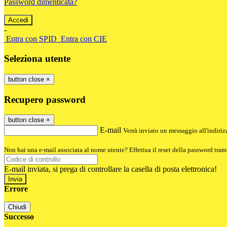
Password dimenticata?
-
Entra con SPID
Entra con CIE
Seleziona utente
button close
×
Recupero password
button close
×
E-mail
Verrà inviato un messaggio all'indirizz
Non hai una e-mail associata al nome utente? Effettua il reset della password tram
E-mail inviata, si prega di controllare la casella di posta elettronica!
Errore
Chiudi
Successo