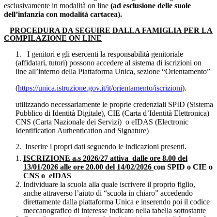
esclusivamente in modalità on line
(ad esclusione delle suole
dell’infanzia con modalità cartacea).
PROCEDURA DA SEGUIRE DALLA FAMIGLIA PER LA
COMPILAZIONE ON LINE
1.
I genitori e gli esercenti la responsabilità genitoriale
(affidatari, tutori) possono accedere al sistema di iscrizioni on
line all’interno della Piattaforma Unica, sezione “Orientamento”
(
https://unica.istruzione.gov.it/it/orientamento/iscrizioni
).
utilizzando necessariamente le proprie credenziali SPID (Sistema
Pubblico di Identità Digitale), CIE (Carta d’Identità Elettronica)
CNS (Carta Nazionale dei Servizi)
o eIDAS (Electronic
Identification Authentication and Signature)
2.
Inserire i propri dati seguendo le indicazioni presenti.
ISCRIZIONE a.s 2026/27 attiva
dalle ore 8.00 del
13/01/2026 alle ore 20.00 del 14/02/2026
con SPID o CIE
o
CNS o
eIDAS
Individuare la scuola alla quale iscrivere il proprio figlio,
anche attraverso l’aiuto di “scuola in chiaro” accedendo
direttamente dalla piattaforma Unica e inserendo poi il codice
meccanografico di interesse indicato nella tabella sottostante