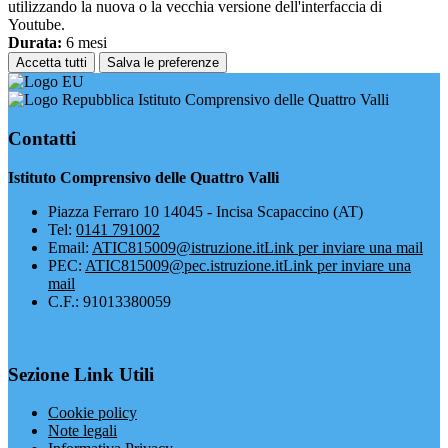
utilizzando la nuova o la vecchia versione dell'interfaccia di
Youtube.
Durata:
6 mesi
Accetta tutti
Salva le preferenze
Istituto Comprensivo delle Quattro Valli
Contatti
Istituto Comprensivo delle Quattro Valli
Piazza Ferraro 10 14045 - Incisa Scapaccino (AT)
Tel:
0141 791002
Email:
ATIC815009@istruzione.it
Link per inviare una mail
PEC:
ATIC815009@pec.istruzione.it
Link per inviare una
mail
C.F.: 91013380059
Sezione Link Utili
Cookie policy
Note legali