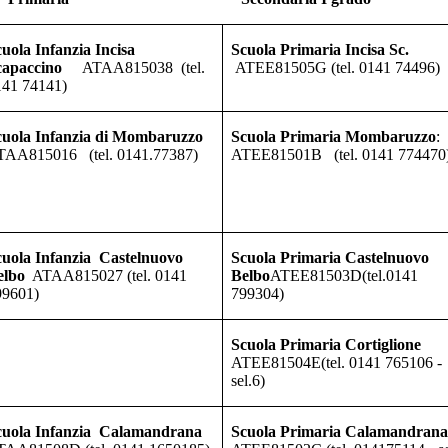
uola Infanzia Incisa
Scuola
Primaria Incisa Sc.
capaccino
ATAA815038
(tel.
ATEE81505G
(tel. 0141 74496)
141 74141)
cuola Infanzia di Mombaruzzo
Scuola Primaria Mombaruzzo
:
TAA815016
(tel. 0141.77387)
ATEE81501B
(tel. 0141 774470
cuola
Infanzia
Castelnuovo
Scuola
Primaria Castelnuovo
elbo
ATAA815027
(tel. 0141
Belbo
ATEE81503D
(tel.0141
99601)
799304)
Scuola Primaria Cortiglione
ATEE81504E
(tel. 0141 765106 -
sel.6)
cuola
Infanzia
Calamandrana
Scuola
Primaria Calamandrana