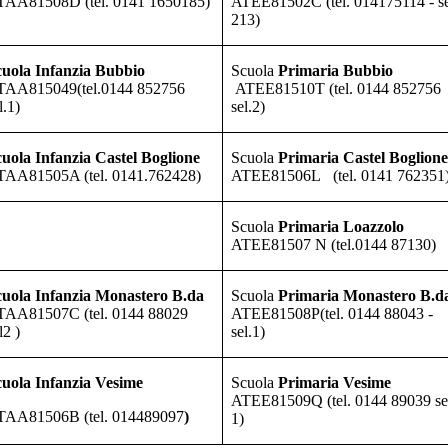
TAA81508D
(tel. 0141 1650185)
ATEE81502C
(tel. 014175114 - se
213)
cuola Infanzia Bubbio
Scuola
Primaria Bubbio
TAA815049
(tel.0144 852756
ATEE81510T
(tel. 0144 852756
l.1)
sel.2)
uola Infanzia Castel Boglione
Scuola
Primaria Castel Boglione
TAA81505A
(tel. 0141.762428)
ATEE81506L
(tel. 0141 762351
Scuola
Primaria Loazzolo
ATEE81507 N
(tel.0144 87130)
cuola Infanzia Monastero B.da
Scuola
Primaria Monastero B.d
TAA81507C
(tel. 0144 88029
ATEE81508P
(tel. 0144 88043 -
l2 )
sel.1)
uola Infanzia Vesime
Scuola
Primaria Vesime
ATEE81509Q
(tel. 0144 89039 se
TAA81506B (tel. 014489097
)
1)