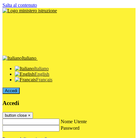
Salta al contenuto
Italiano
Italiano
English
Français
Accedi
Accedi
button close
×
Nome Utente
Password