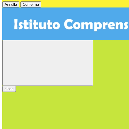
Annulla
Conferma
close