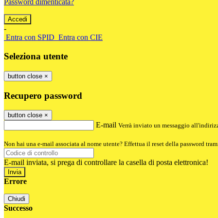
Password dimenticata?
-
Entra con SPID
Entra con CIE
Seleziona utente
button close
×
Recupero password
button close
×
E-mail
Verrà inviato un messaggio all'indirizz
Non hai una e-mail associata al nome utente? Effettua il reset della password tram
E-mail inviata, si prega di controllare la casella di posta elettronica!
Errore
Chiudi
Successo