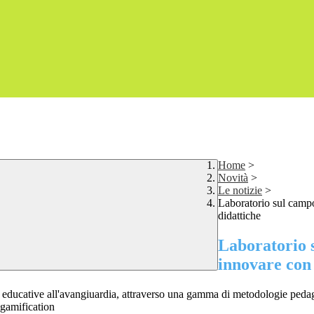
Home
>
Novità
>
Le notizie
>
Laboratorio sul camp
didattiche
Laboratorio 
innovare con 
iche educative all'avangiuardia, attraverso una gamma di metodologie pe
a gamification