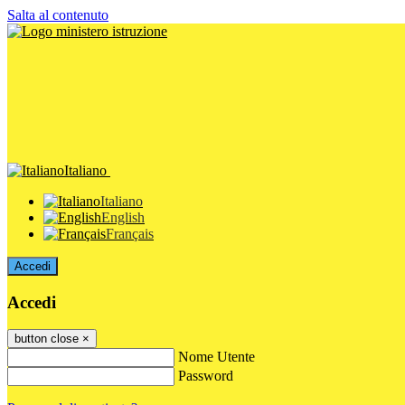
Salta al contenuto
Italiano
Italiano
English
Français
Accedi
Accedi
button close
×
Nome Utente
Password