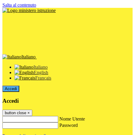
Salta al contenuto
Italiano
Italiano
English
Français
Accedi
Accedi
button close
×
Nome Utente
Password