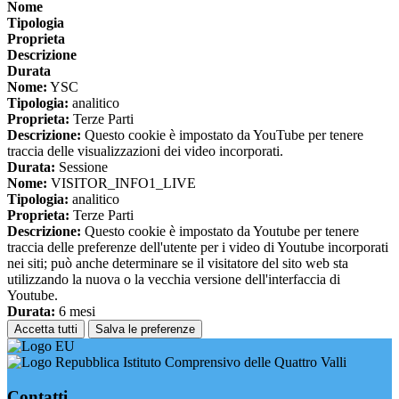
Nome
Tipologia
Proprieta
Descrizione
Durata
Nome:
YSC
Tipologia:
analitico
Proprieta:
Terze Parti
Descrizione:
Questo cookie è impostato da YouTube per tenere
traccia delle visualizzazioni dei video incorporati.
Durata:
Sessione
Nome:
VISITOR_INFO1_LIVE
Tipologia:
analitico
Proprieta:
Terze Parti
Descrizione:
Questo cookie è impostato da Youtube per tenere
traccia delle preferenze dell'utente per i video di Youtube incorporati
nei siti; può anche determinare se il visitatore del sito web sta
utilizzando la nuova o la vecchia versione dell'interfaccia di
Youtube.
Durata:
6 mesi
Accetta tutti
Salva le preferenze
Istituto Comprensivo delle Quattro Valli
Contatti