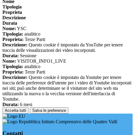
Nome
Tipologia
Proprieta
Descrizione
Durata
Nome:
YSC
Tipologia:
analitico
Proprieta:
Terze Parti
Descrizione:
Questo cookie è impostato da YouTube per tenere
traccia delle visualizzazioni dei video incorporati.
Durata:
Sessione
Nome:
VISITOR_INFO1_LIVE
Tipologia:
analitico
Proprieta:
Terze Parti
Descrizione:
Questo cookie è impostato da Youtube per tenere
traccia delle preferenze dell'utente per i video di Youtube incorporati
nei siti; può anche determinare se il visitatore del sito web sta
utilizzando la nuova o la vecchia versione dell'interfaccia di
Youtube.
Durata:
6 mesi
Accetta tutti
Salva le preferenze
Istituto Comprensivo delle Quattro Valli
Contatti