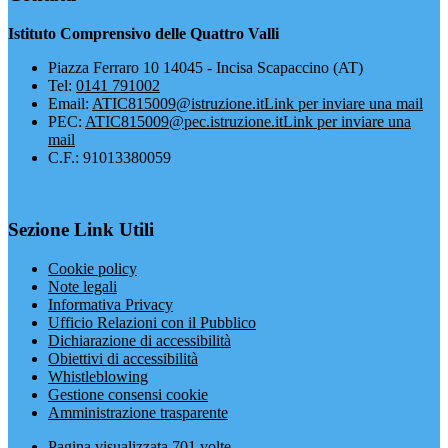
Istituto Comprensivo delle Quattro Valli
Piazza Ferraro 10 14045 - Incisa Scapaccino (AT)
Tel:
0141 791002
Email:
ATIC815009@istruzione.it
Link per inviare una mail
PEC:
ATIC815009@pec.istruzione.it
Link per inviare una
mail
C.F.: 91013380059
Sezione Link Utili
Cookie policy
Note legali
Informativa Privacy
Ufficio Relazioni con il Pubblico
Dichiarazione di accessibilità
Obiettivi di accessibilità
Whistleblowing
Gestione consensi cookie
Amministrazione trasparente
Pagina visualizzata
701
volte