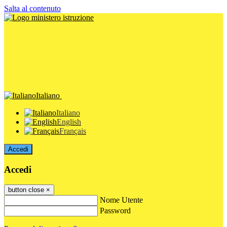
Salta al contenuto
Italiano
Italiano
English
Français
Accedi
Accedi
button close
×
Nome Utente
Password