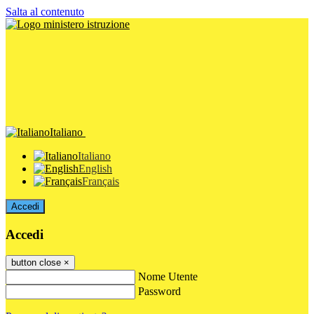
Salta al contenuto
Italiano
Italiano
English
Français
Accedi
Accedi
button close
×
Nome Utente
Password