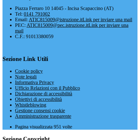
Piazza Ferraro 10 14045 - Incisa Scapaccino (AT)
Tel:
0141 791002
Email:
ATIC815009@istruzione.it
Link per inviare una mail
PEC:
ATIC815009@pec.istruzione.it
Link per inviare una
mail
C.F.: 91013380059
Sezione Link Utili
Cookie policy
Note legali
Informativa Privacy
Ufficio Relazioni con il Pubblico
Dichiarazione di accessibilità
Obiettivi di accessibilità
Whistleblowing
Gestione consensi cookie
Amministrazione trasparente
Pagina visualizzata
951
volte
Sezione Copyright