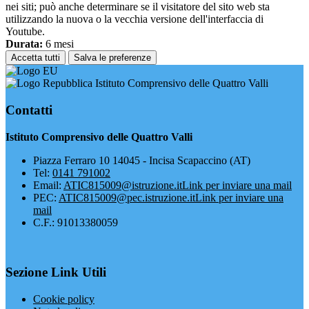
nei siti; può anche determinare se il visitatore del sito web sta
utilizzando la nuova o la vecchia versione dell'interfaccia di
Youtube.
Durata:
6 mesi
Accetta tutti
Salva le preferenze
Istituto Comprensivo delle Quattro Valli
Contatti
Istituto Comprensivo delle Quattro Valli
Piazza Ferraro 10 14045 - Incisa Scapaccino (AT)
Tel:
0141 791002
Email:
ATIC815009@istruzione.it
Link per inviare una mail
PEC:
ATIC815009@pec.istruzione.it
Link per inviare una
mail
C.F.: 91013380059
Sezione Link Utili
Cookie policy