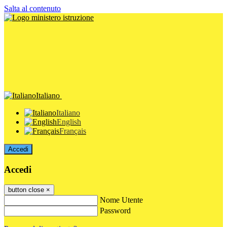
Salta al contenuto
Italiano
Italiano
English
Français
Accedi
Accedi
button close
×
Nome Utente
Password