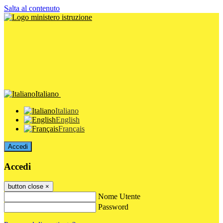
Salta al contenuto
Italiano
Italiano
English
Français
Accedi
Accedi
button close
×
Nome Utente
Password