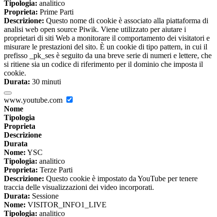
Tipologia:
analitico
Proprieta:
Prime Parti
Descrizione:
Questo nome di cookie è associato alla piattaforma di
analisi web open source Piwik. Viene utilizzato per aiutare i
proprietari di siti Web a monitorare il comportamento dei visitatori e
misurare le prestazioni del sito. È un cookie di tipo pattern, in cui il
prefisso _pk_ses è seguito da una breve serie di numeri e lettere, che
si ritiene sia un codice di riferimento per il dominio che imposta il
cookie.
Durata:
30 minuti
www.youtube.com
Nome
Tipologia
Proprieta
Descrizione
Durata
Nome:
YSC
Tipologia:
analitico
Proprieta:
Terze Parti
Descrizione:
Questo cookie è impostato da YouTube per tenere
traccia delle visualizzazioni dei video incorporati.
Durata:
Sessione
Nome:
VISITOR_INFO1_LIVE
Tipologia:
analitico