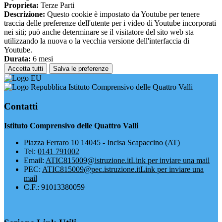
Proprieta:
Terze Parti
Descrizione:
Questo cookie è impostato da Youtube per tenere
traccia delle preferenze dell'utente per i video di Youtube incorporati
nei siti; può anche determinare se il visitatore del sito web sta
utilizzando la nuova o la vecchia versione dell'interfaccia di
Youtube.
Durata:
6 mesi
Accetta tutti
Salva le preferenze
Istituto Comprensivo delle Quattro Valli
Contatti
Istituto Comprensivo delle Quattro Valli
Piazza Ferraro 10 14045 - Incisa Scapaccino (AT)
Tel:
0141 791002
Email:
ATIC815009@istruzione.it
Link per inviare una mail
PEC:
ATIC815009@pec.istruzione.it
Link per inviare una
mail
C.F.: 91013380059