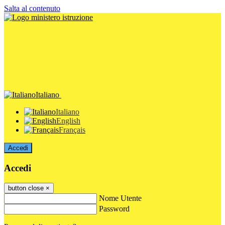
Salta al contenuto
Italiano
Italiano
English
Français
Accedi
Accedi
button close
×
Nome Utente
Password