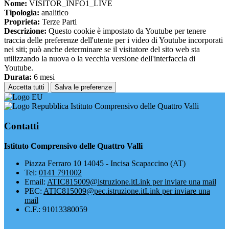
Nome:
VISITOR_INFO1_LIVE
Tipologia:
analitico
Proprieta:
Terze Parti
Descrizione:
Questo cookie è impostato da Youtube per tenere
traccia delle preferenze dell'utente per i video di Youtube incorporati
nei siti; può anche determinare se il visitatore del sito web sta
utilizzando la nuova o la vecchia versione dell'interfaccia di
Youtube.
Durata:
6 mesi
Accetta tutti
Salva le preferenze
Istituto Comprensivo delle Quattro Valli
Contatti
Istituto Comprensivo delle Quattro Valli
Piazza Ferraro 10 14045 - Incisa Scapaccino (AT)
Tel:
0141 791002
Email:
ATIC815009@istruzione.it
Link per inviare una mail
PEC:
ATIC815009@pec.istruzione.it
Link per inviare una
mail
C.F.: 91013380059