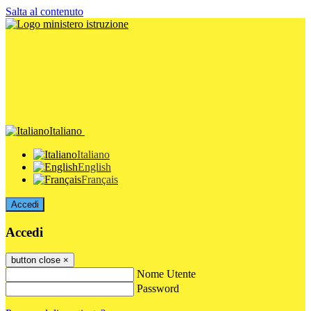
Salta al contenuto
Italiano
Italiano
English
Français
Accedi
Accedi
button close
×
Nome Utente
Password