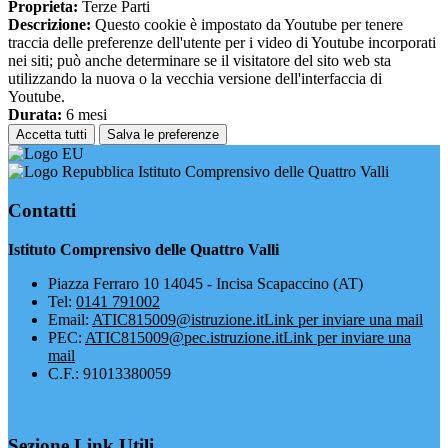
Proprieta:
Terze Parti
Descrizione:
Questo cookie è impostato da Youtube per tenere
traccia delle preferenze dell'utente per i video di Youtube incorporati
nei siti; può anche determinare se il visitatore del sito web sta
utilizzando la nuova o la vecchia versione dell'interfaccia di
Youtube.
Durata:
6 mesi
Accetta tutti
Salva le preferenze
Istituto Comprensivo delle Quattro Valli
Contatti
Istituto Comprensivo delle Quattro Valli
Piazza Ferraro 10 14045 - Incisa Scapaccino (AT)
Tel:
0141 791002
Email:
ATIC815009@istruzione.it
Link per inviare una mail
PEC:
ATIC815009@pec.istruzione.it
Link per inviare una
mail
C.F.: 91013380059
Sezione Link Utili