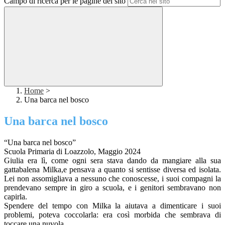
Campo di ricerca per le pagine del sito
Home
>
Una barca nel bosco
Una barca nel bosco
“Una barca nel bosco”
Scuola Primaria di Loazzolo, Maggio 2024
Giulia era lì, come ogni sera stava dando da mangiare alla sua
gattabalena Milka,e pensava a quanto si sentisse diversa ed isolata.
Lei non assomigliava a nessuno che conoscesse, i suoi compagni la
prendevano sempre in giro a scuola, e i genitori sembravano non
capirla.
Spendere del tempo con Milka la aiutava a dimenticare i suoi
problemi, poteva coccolarla: era così morbida che sembrava di
toccare una nuvola.