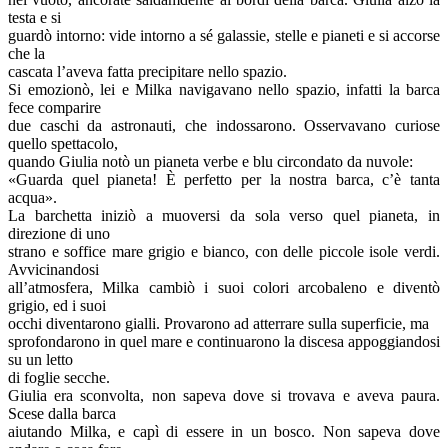
testa e si
guardò intorno: vide intorno a sé galassie, stelle e pianeti e si accorse
che la
cascata l’aveva fatta precipitare nello spazio.
Si emozionò, lei e Milka navigavano nello spazio, infatti la barca
fece comparire
due caschi da astronauti, che indossarono. Osservavano curiose
quello spettacolo,
quando Giulia notò un pianeta verbe e blu circondato da nuvole:
«Guarda quel pianeta! È perfetto per la nostra barca, c’è tanta
acqua».
La barchetta iniziò a muoversi da sola verso quel pianeta, in
direzione di uno
strano e soffice mare grigio e bianco, con delle piccole isole verdi.
Avvicinandosi
all’atmosfera, Milka cambiò i suoi colori arcobaleno e diventò
grigio, ed i suoi
occhi diventarono gialli. Provarono ad atterrare sulla superficie, ma
sprofondarono in quel mare e continuarono la discesa appoggiandosi
su un letto
di foglie secche.
Giulia era sconvolta, non sapeva dove si trovava e aveva paura.
Scese dalla barca
aiutando Milka, e capì di essere in un bosco. Non sapeva dove