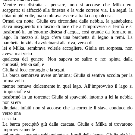
Mentre era distratta a pensare, non si accorse che Milka era
scappata: si affacciò alla finestra e la vide correre via. La seguì, la
chiamò più volte, ma sembrava essere attratta da qualcosa.
Ormai era notte, Giulia era circondata dalla nebbia, la gattabalena
stava inseguendo un fascio di luce che all’improvviso si fermò e si
trasformò in un’enorme distesa d’acqua, così grande da formare un
lago. In mezzo al lago c’era una barchetta di legno a remi. La
barchetta iniziò ad avvicinarsi alla riva, verso di
lei e Milka, sembrava volerle accogliere. Giulia era sorpresa, non
aveva mai visto
qualcosa del genere. Non sapeva se salire o no: spinta dalla
curiosità, Milka salì, e
Giulia si fece coraggio e la seguì.
La barca sembrava avere un’anima; Giulia si sentiva accolta per la
prima volta
mentre remava dolcemente in quel lago. All’improvviso il lago si
rimpicciolì e si
trasformò in un torrente; Giulia si spaventò, intorno a lei la nebbia
non si era
diradata, infatti non si accorse che la corrente li stava conducendo
verso una
cascata.
La barca precipitò giù dalla cascata, Giulia e Milka si trovarono
improvvisamente
nel vuoto, ancorate saldamdente ai bordi della barca. Giulia alzò la