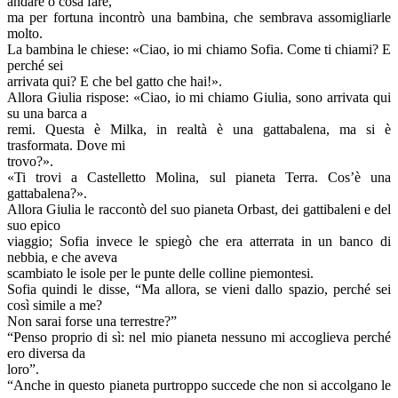
andare o cosa fare,
ma per fortuna incontrò una bambina, che sembrava assomigliarle
molto.
La bambina le chiese: «Ciao, io mi chiamo Sofia. Come ti chiami? E
perché sei
arrivata qui? E che bel gatto che hai!».
Allora Giulia rispose: «Ciao, io mi chiamo Giulia, sono arrivata qui
su una barca a
remi. Questa è Milka, in realtà è una gattabalena, ma si è
trasformata. Dove mi
trovo?».
«Ti trovi a Castelletto Molina, sul pianeta Terra. Cos’è una
gattabalena?».
Allora Giulia le raccontò del suo pianeta Orbast, dei gattibaleni e del
suo epico
viaggio; Sofia invece le spiegò che era atterrata in un banco di
nebbia, e che aveva
scambiato le isole per le punte delle colline piemontesi.
Sofia quindi le disse, “Ma allora, se vieni dallo spazio, perché sei
così simile a me?
Non sarai forse una terrestre?”
“Penso proprio di sì: nel mio pianeta nessuno mi accoglieva perché
ero diversa da
loro”.
“Anche in questo pianeta purtroppo succede che non si accolgano le