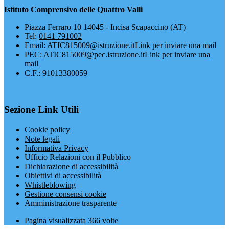
Istituto Comprensivo delle Quattro Valli
Piazza Ferraro 10 14045 - Incisa Scapaccino (AT)
Tel:
0141 791002
Email:
ATIC815009@istruzione.it
Link per inviare una mail
PEC:
ATIC815009@pec.istruzione.it
Link per inviare una
mail
C.F.: 91013380059
Sezione Link Utili
Cookie policy
Note legali
Informativa Privacy
Ufficio Relazioni con il Pubblico
Dichiarazione di accessibilità
Obiettivi di accessibilità
Whistleblowing
Gestione consensi cookie
Amministrazione trasparente
Pagina visualizzata
366
volte