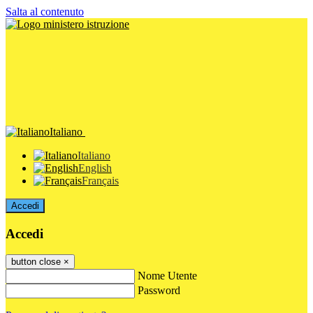
Salta al contenuto
Italiano
Italiano
English
Français
Accedi
Accedi
button close
×
Nome Utente
Password