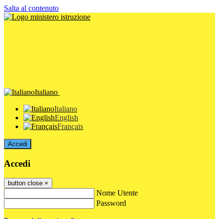
Salta al contenuto
Italiano
Italiano
English
Français
Accedi
Accedi
button close
×
Nome Utente
Password