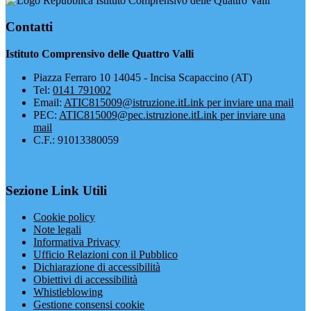
Istituto Comprensivo delle Quattro Valli
Contatti
Istituto Comprensivo delle Quattro Valli
Piazza Ferraro 10 14045 - Incisa Scapaccino (AT)
Tel:
0141 791002
Email:
ATIC815009@istruzione.it
Link per inviare una mail
PEC:
ATIC815009@pec.istruzione.it
Link per inviare una
mail
C.F.: 91013380059
Sezione Link Utili
Cookie policy
Note legali
Informativa Privacy
Ufficio Relazioni con il Pubblico
Dichiarazione di accessibilità
Obiettivi di accessibilità
Whistleblowing
Gestione consensi cookie