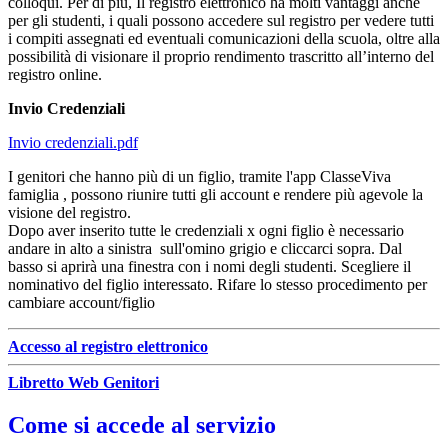
colloqui. Per di più, Il registro elettronico ha molti vantaggi anche
per gli studenti, i quali possono accedere sul registro per vedere tutti
i compiti assegnati ed eventuali comunicazioni della scuola, oltre alla
possibilità di visionare il proprio rendimento trascritto all’interno del
registro online.
Invio Credenziali
Invio credenziali.pdf
I genitori che hanno più di un figlio, tramite l'app ClasseViva
famiglia , possono riunire tutti gli account e rendere più agevole la
visione del registro.
Dopo aver inserito tutte le credenziali x ogni figlio è necessario
andare in alto a sinistra sull'omino grigio e cliccarci sopra. Dal
basso si aprirà una finestra con i nomi degli studenti. Scegliere il
nominativo del figlio interessato. Rifare lo stesso procedimento per
cambiare account/figlio
Accesso al registro elettronico
Libretto Web Genitori
Come si accede al servizio