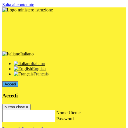
Salta al contenuto
Italiano
Italiano
English
Français
Accedi
Accedi
button close
×
Nome Utente
Password