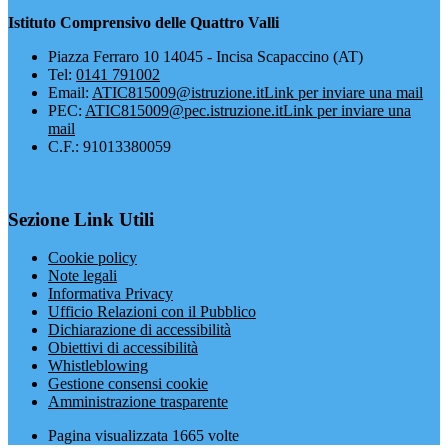
Istituto Comprensivo delle Quattro Valli
Piazza Ferraro 10 14045 - Incisa Scapaccino (AT)
Tel:
0141 791002
Email:
ATIC815009@istruzione.it
Link per inviare una mail
PEC:
ATIC815009@pec.istruzione.it
Link per inviare una
mail
C.F.: 91013380059
Sezione Link Utili
Cookie policy
Note legali
Informativa Privacy
Ufficio Relazioni con il Pubblico
Dichiarazione di accessibilità
Obiettivi di accessibilità
Whistleblowing
Gestione consensi cookie
Amministrazione trasparente
Pagina visualizzata
1665
volte