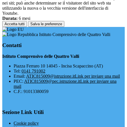
nei siti; può anche determinare se il visitatore del sito web sta
utilizzando la nuova o la vecchia versione dell'interfaccia di
Youtube.
Durata:
6 mesi
Accetta tutti
Salva le preferenze
Istituto Comprensivo delle Quattro Valli
Contatti
Istituto Comprensivo delle Quattro Valli
Piazza Ferraro 10 14045 - Incisa Scapaccino (AT)
Tel:
0141 791002
Email:
ATIC815009@istruzione.it
Link per inviare una mail
PEC:
ATIC815009@pec.istruzione.it
Link per inviare una
mail
C.F.: 91013380059
Sezione Link Utili
Cookie policy