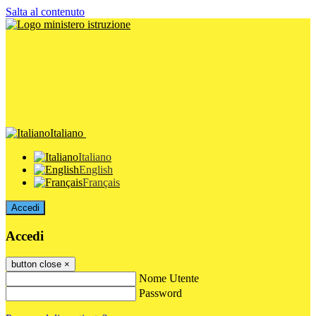
Salta al contenuto
Italiano
Italiano
English
Français
Accedi
Accedi
button close
×
Nome Utente
Password