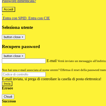
Password dimenticata?
-
Entra con SPID
Entra con CIE
Seleziona utente
button close
×
Recupero password
button close
×
E-mail
Verrà inviato un messaggio all'indirizz
Non hai una e-mail associata al nome utente? Effettua il reset della password tram
E-mail inviata, si prega di controllare la casella di posta elettronica!
Errore
Chiudi
Successo