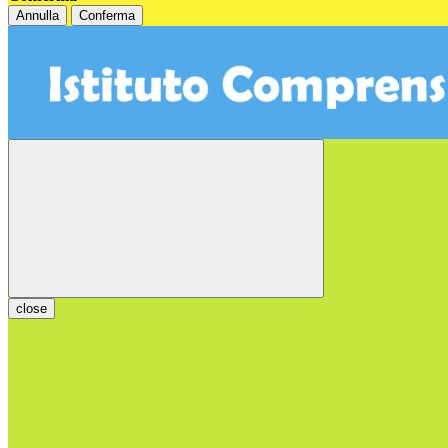
Annulla
Conferma
close