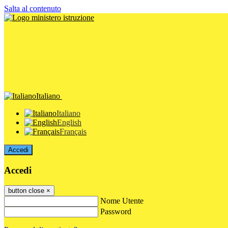
Salta al contenuto
Italiano
Italiano
English
Français
Accedi
Accedi
button close
×
Nome Utente
Password