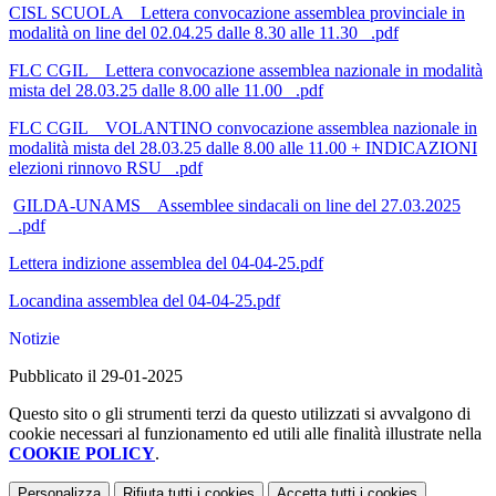
CISL SCUOLA _ Lettera convocazione assemblea provinciale in
modalità on line del 02.04.25 dalle 8.30 alle 11.30 _.pdf
FLC CGIL _ Lettera convocazione assemblea nazionale in modalità
mista del 28.03.25 dalle 8.00 alle 11.00 _.pdf
FLC CGIL _ VOLANTINO convocazione assemblea nazionale in
modalità mista del 28.03.25 dalle 8.00 alle 11.00 + INDICAZIONI
elezioni rinnovo RSU _.pdf
GILDA-UNAMS _ Assemblee sindacali on line del 27.03.2025
_.pdf
Lettera indizione assemblea del 04-04-25.pdf
Locandina assemblea del 04-04-25.pdf
Notizie
Pubblicato il 29-01-2025
Questo sito o gli strumenti terzi da questo utilizzati si avvalgono di
cookie necessari al funzionamento ed utili alle finalità illustrate nella
COOKIE POLICY
.
Personalizza
Rifiuta tutti
i cookies
Accetta tutti
i cookies