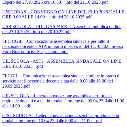
Espero del 27.10.2025 ore 16.30 _ info del 21.10.2025.pdf
UNICOBAS _ CONVEGNO ON LINE DEL 29.10.2025 DALLE
ORE 9.00 ALLE 14.00 _ info del 20.10.2025.pdf
USB SCUOLA _ DDL GASPARRI - Assemblea pubblica on line
del 23.10.2025 - info del 20.10.25.pdf
FLC CGIL _ Convocazione assemblea sindacale per tutto il
personale docente e ATA in orario di servizio del 17.10.2025 presso
Foro Boario Incisa Scapaccino _.pdf
UIL SCUOLA - ASTI _ ASSEMBLEA SINDACALE ON LINE
DEL 16.10.2025 _.pdf
FLCGIL _ Comunicazione assemblea sindacale online in orario di
servizio per il personale docente e ata dalle 8.00 alle 10.00 del
29.09.2025.pdf
UIL SCUOLA _ Lettera convocazione assemblea territoriale-
regionale docenti e a.t.a. in modalità on line del 09.04.25 dalle 11.00
alle 14.00 _.pdf
CISL SCUOLA _ Lettera convocazione assemblea provinciale in
modalità on line del 10.04.25 dalle 8.00 alle 11.00 _.pdf