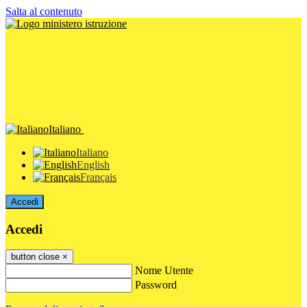
Salta al contenuto
Italiano
Italiano
English
Français
Accedi
Accedi
button close
×
Nome Utente
Password