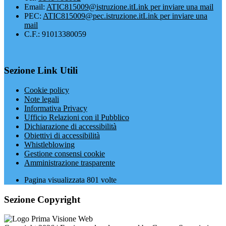
Email:
ATIC815009@istruzione.it
Link per inviare una mail
PEC:
ATIC815009@pec.istruzione.it
Link per inviare una
mail
C.F.: 91013380059
Sezione Link Utili
Cookie policy
Note legali
Informativa Privacy
Ufficio Relazioni con il Pubblico
Dichiarazione di accessibilità
Obiettivi di accessibilità
Whistleblowing
Gestione consensi cookie
Amministrazione trasparente
Pagina visualizzata
801
volte
Sezione Copyright