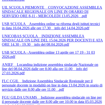
UIL SCUOLA PIEMONTE _ CONVOCAZIONE ASSEMBLEA
SINDACALE REGIONALE ON LINE IN ORARIO DI
SERVIZIO ORE 8-11 - MERCOLEDI 13.05.2026 _.pdf
USB SCUOLA _ Assemblea online su riforma degli istituti tecnici
in data 16.04.2026 alle ore 17.30 _ info del 14.04.2026.pdf
UNICOBAS SCUOLA _ INDIZIONE ASSEMBLEA
SINDACALE ON LINE DEL 15.04.2026 PER DOCENTI E ATA
ORE 14.30 - 19.30 _ info del 08.04.2026.pdf
USB SCUOLA - Assemblea online 13 aprile ore 17 19 - 31 03
2026.pdf
ANIEF _ Locandina indizione assemblea sindacale Nazionale on
line del 08.04.2026 dalle ore 8.00 alla ore 11.00 _ info del
27.03.2026.pdf
FLC CGIL _ Indizione Assemblea Sindacale Regionale per il
personale docente in modalità on line in data 13.04.2026 in orario di
servizio dalle ore 8.00 alle ore 11.00 _.pdf
FGU GILDA UNAMS _ Indizione assemblea sindacale on line per
il personale docente dalle ore 8.00 alle ore 10.00 in data 05.03.2026