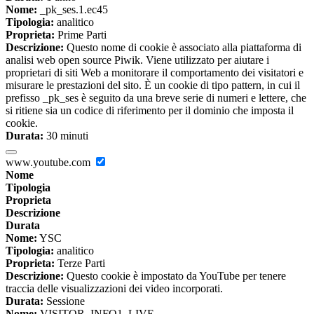
Nome:
_pk_ses.1.ec45
Tipologia:
analitico
Proprieta:
Prime Parti
Descrizione:
Questo nome di cookie è associato alla piattaforma di
analisi web open source Piwik. Viene utilizzato per aiutare i
proprietari di siti Web a monitorare il comportamento dei visitatori e
misurare le prestazioni del sito. È un cookie di tipo pattern, in cui il
prefisso _pk_ses è seguito da una breve serie di numeri e lettere, che
si ritiene sia un codice di riferimento per il dominio che imposta il
cookie.
Durata:
30 minuti
www.youtube.com
Nome
Tipologia
Proprieta
Descrizione
Durata
Nome:
YSC
Tipologia:
analitico
Proprieta:
Terze Parti
Descrizione:
Questo cookie è impostato da YouTube per tenere
traccia delle visualizzazioni dei video incorporati.
Durata:
Sessione
Nome:
VISITOR_INFO1_LIVE