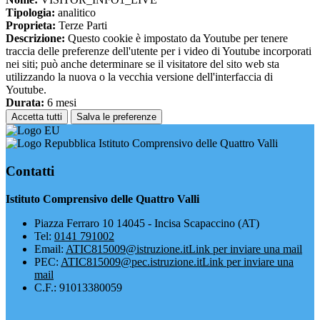
Tipologia:
analitico
Proprieta:
Terze Parti
Descrizione:
Questo cookie è impostato da Youtube per tenere
traccia delle preferenze dell'utente per i video di Youtube incorporati
nei siti; può anche determinare se il visitatore del sito web sta
utilizzando la nuova o la vecchia versione dell'interfaccia di
Youtube.
Durata:
6 mesi
Accetta tutti
Salva le preferenze
Istituto Comprensivo delle Quattro Valli
Contatti
Istituto Comprensivo delle Quattro Valli
Piazza Ferraro 10 14045 - Incisa Scapaccino (AT)
Tel:
0141 791002
Email:
ATIC815009@istruzione.it
Link per inviare una mail
PEC:
ATIC815009@pec.istruzione.it
Link per inviare una
mail
C.F.: 91013380059