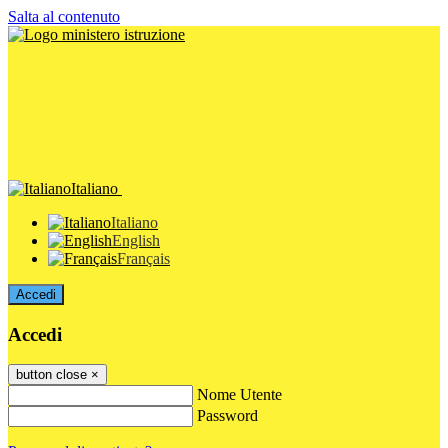
Salta al contenuto
Italiano
Italiano
English
Français
Accedi
Accedi
button close
×
Nome Utente
Password