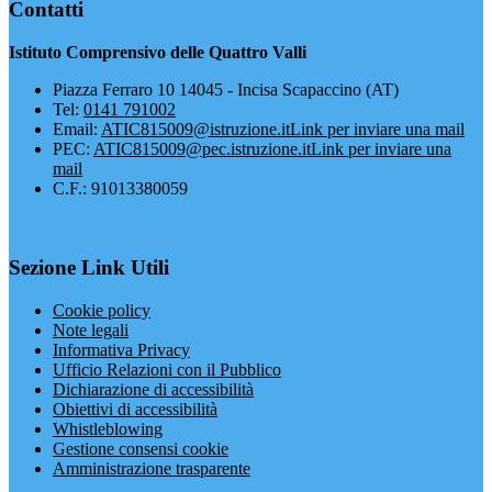
Contatti
Istituto Comprensivo delle Quattro Valli
Piazza Ferraro 10 14045 - Incisa Scapaccino (AT)
Tel:
0141 791002
Email:
ATIC815009@istruzione.it
Link per inviare una mail
PEC:
ATIC815009@pec.istruzione.it
Link per inviare una
mail
C.F.: 91013380059
Sezione Link Utili
Cookie policy
Note legali
Informativa Privacy
Ufficio Relazioni con il Pubblico
Dichiarazione di accessibilità
Obiettivi di accessibilità
Whistleblowing
Gestione consensi cookie
Amministrazione trasparente