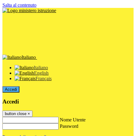
Salta al contenuto
Italiano
Italiano
English
Français
Accedi
Accedi
button close
×
Nome Utente
Password