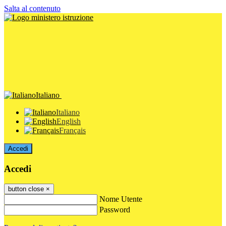
Salta al contenuto
Italiano
Italiano
English
Français
Accedi
Accedi
button close
×
Nome Utente
Password