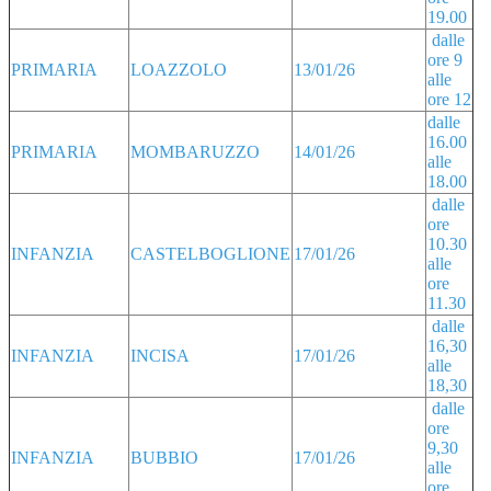
19.00
dalle
ore 9
PRIMARIA
LOAZZOLO
13/01/26
alle
ore 12
dalle
16.00
PRIMARIA
MOMBARUZZO
14/01/26
alle
18.00
dalle
ore
10.30
INFANZIA
CASTELBOGLIONE
17/01/26
alle
ore
11.30
dalle
16,30
INFANZIA
INCISA
17/01/26
alle
18,30
dalle
ore
9,30
INFANZIA
BUBBIO
17/01/26
alle
ore