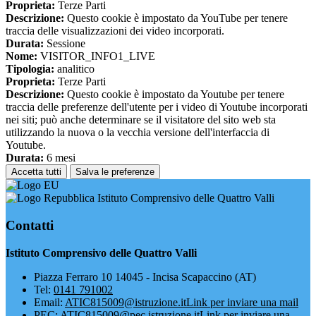
Proprieta:
Terze Parti
Descrizione:
Questo cookie è impostato da YouTube per tenere
traccia delle visualizzazioni dei video incorporati.
Durata:
Sessione
Nome:
VISITOR_INFO1_LIVE
Tipologia:
analitico
Proprieta:
Terze Parti
Descrizione:
Questo cookie è impostato da Youtube per tenere
traccia delle preferenze dell'utente per i video di Youtube incorporati
nei siti; può anche determinare se il visitatore del sito web sta
utilizzando la nuova o la vecchia versione dell'interfaccia di
Youtube.
Durata:
6 mesi
Accetta tutti
Salva le preferenze
Istituto Comprensivo delle Quattro Valli
Contatti
Istituto Comprensivo delle Quattro Valli
Piazza Ferraro 10 14045 - Incisa Scapaccino (AT)
Tel:
0141 791002
Email:
ATIC815009@istruzione.it
Link per inviare una mail
PEC:
ATIC815009@pec.istruzione.it
Link per inviare una