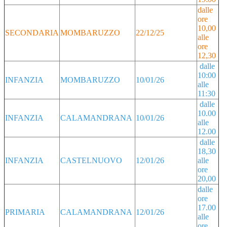
dalle
ore
10,00
SECONDARIA
MOMBARUZZO
22/12/25
alle
ore
12,30
dalle
10:00
INFANZIA
MOMBARUZZO
10/01/26
alle
11:30
dalle
10.00
INFANZIA
CALAMANDRANA
10/01/26
alle
12.00
dalle
18,30
INFANZIA
CASTELNUOVO
12/01/26
alle
ore
20,00
dalle
ore
17.00
PRIMARIA
CALAMANDRANA
12/01/26
alle
ore