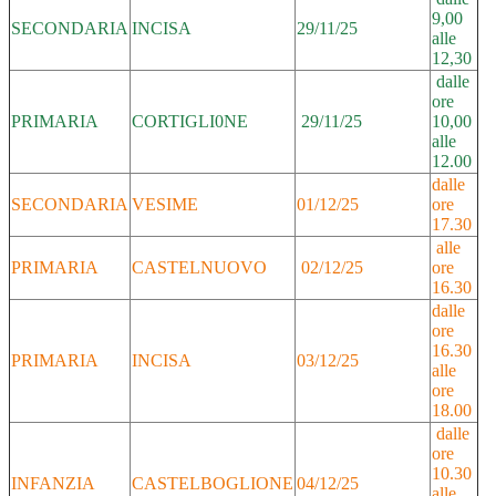
9,00
SECONDARIA
INCISA
29/11/25
alle
12,30
dalle
ore
PRIMARIA
CORTIGLI0NE
29/11/25
10,00
alle
12.00
dalle
SECONDARIA
VESIME
01/12/25
ore
17.30
alle
PRIMARIA
CASTELNUOVO
02/12/25
ore
16.30
dalle
ore
16.30
PRIMARIA
INCISA
03/12/25
alle
ore
18.00
dalle
ore
10.30
INFANZIA
CASTELBOGLIONE
04/12/25
alle