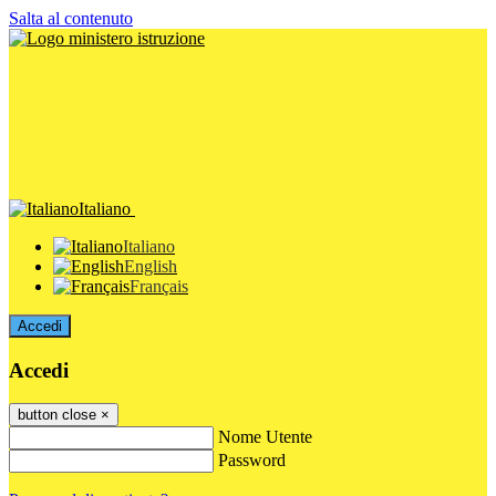
Salta al contenuto
Italiano
Italiano
English
Français
Accedi
Accedi
button close
×
Nome Utente
Password