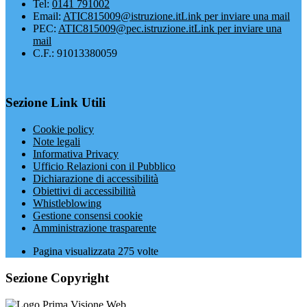
Tel:
0141 791002
Email:
ATIC815009@istruzione.it
Link per inviare una mail
PEC:
ATIC815009@pec.istruzione.it
Link per inviare una
mail
C.F.: 91013380059
Sezione Link Utili
Cookie policy
Note legali
Informativa Privacy
Ufficio Relazioni con il Pubblico
Dichiarazione di accessibilità
Obiettivi di accessibilità
Whistleblowing
Gestione consensi cookie
Amministrazione trasparente
Pagina visualizzata
275
volte
Sezione Copyright