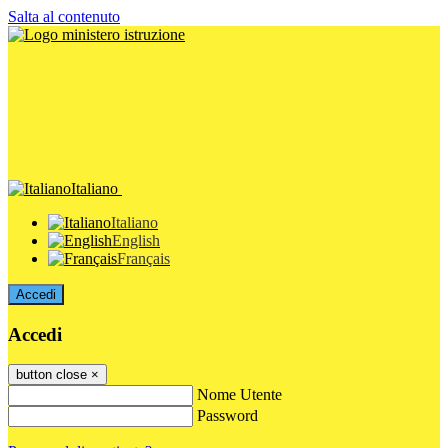
Salta al contenuto
Italiano
Italiano
English
Français
Accedi
Accedi
button close
×
Nome Utente
Password