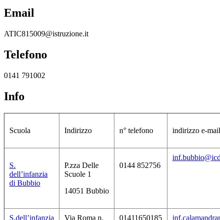
Email
ATIC815009@istruzione.it
Telefono
0141 791002
Info
Scuola
Indirizzo
n° telefono
indirizzo e-mai
inf.bubbio@icde
S.
P.zza Delle
0144 852756
dell’infanzia
Scuole 1
di Bubbio
14051 Bubbio
S.dell’infanzia
Via Roma n.
01411650185
inf.calamandra