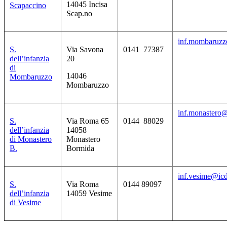
14045 Incisa
Scapaccino
Scap.no
inf.mombaruzzo
S.
Via Savona
0141 77387
dell’infanzia
20
di
14046
Mombaruzzo
Mombaruzzo
inf.monastero@i
S.
Via Roma 65
0144 88029
dell’infanzia
14058
di Monastero
Monastero
B.
Bormida
inf.vesime@icde
S.
Via Roma
0144 89097
dell’infanzia
14059 Vesime
di Vesime