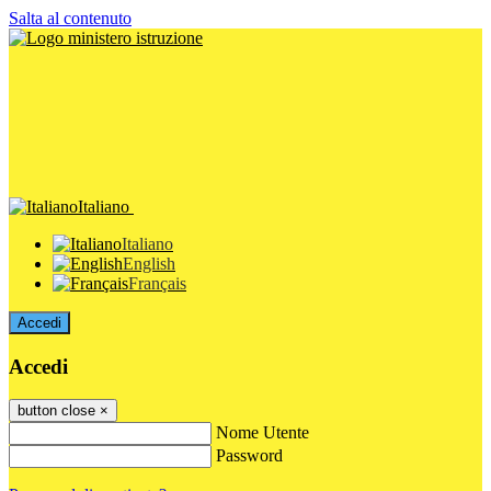
Salta al contenuto
Italiano
Italiano
English
Français
Accedi
Accedi
button close
×
Nome Utente
Password