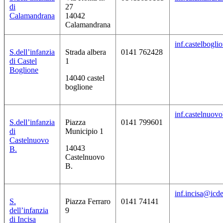
di
27
Calamandrana
14042
Calamandrana
inf.castelbogli
S.dell’infanzia
Strada albera
0141 762428
di Castel
1
Boglione
14040 castel
boglione
inf.castelnuovo
S.dell’infanzia
Piazza
0141 799601
di
Municipio 1
Castelnuovo
14043
B.
Castelnuovo
B.
inf.incisa@icde
S.
Piazza Ferraro
0141 74141
dell’infanzia
9
di Incisa