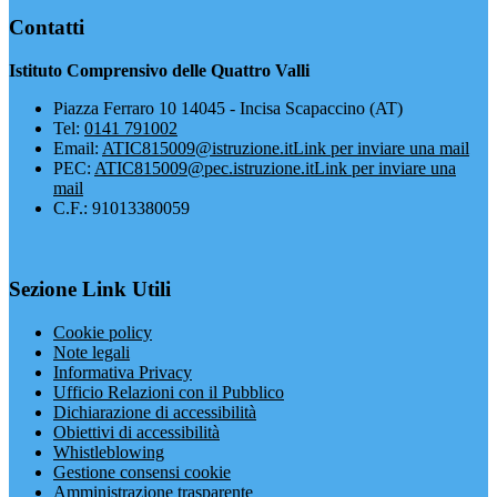
Contatti
Istituto Comprensivo delle Quattro Valli
Piazza Ferraro 10 14045 - Incisa Scapaccino (AT)
Tel:
0141 791002
Email:
ATIC815009@istruzione.it
Link per inviare una mail
PEC:
ATIC815009@pec.istruzione.it
Link per inviare una
mail
C.F.: 91013380059
Sezione Link Utili
Cookie policy
Note legali
Informativa Privacy
Ufficio Relazioni con il Pubblico
Dichiarazione di accessibilità
Obiettivi di accessibilità
Whistleblowing
Gestione consensi cookie
Amministrazione trasparente