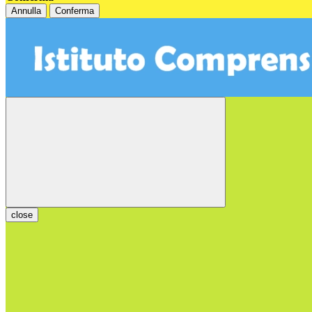
Annulla
Conferma
close