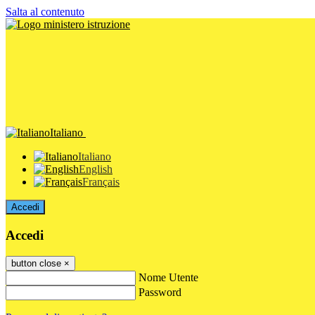
Salta al contenuto
Italiano
Italiano
English
Français
Accedi
Accedi
button close
×
Nome Utente
Password