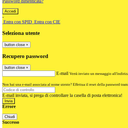
Password dimenticata?
-
Entra con SPID
Entra con CIE
Seleziona utente
button close
×
Recupero password
button close
×
E-mail
Verrà inviato un messaggio all'indirizz
Non hai una e-mail associata al nome utente? Effettua il reset della password tram
E-mail inviata, si prega di controllare la casella di posta elettronica!
Errore
Chiudi
Successo